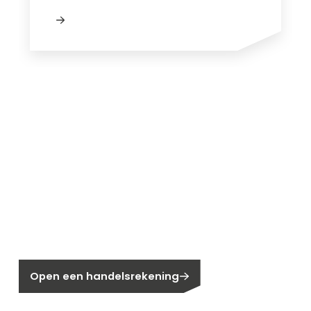
Nieuw bij Segen?
Nog geen klant bij Segen?
Open een handelsrekening
Bent u huiseigenaar?