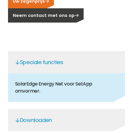
Uw zegenprijs
Carrière
Ben je op zoek naar een baan in de
Neem contact met ons op
hernieuwbare energiesector? Dan ben je hier
aan het juiste adres!
Huiseigenaar
Als u op zoek bent naar belangrijke product-
en branche-informatie, dan vindt u die hier.
Speciale functies
SolarEdge Energy Net voor SetApp
omvormer.
Downloaden