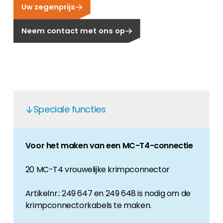
Uw zegenprijs
Carrière
Ben je op zoek naar een baan in de
Neem contact met ons op
hernieuwbare energiesector? Dan ben je hier
aan het juiste adres!
Huiseigenaar
Als u op zoek bent naar belangrijke product-
en branche-informatie, dan vindt u die hier.
Speciale functies
Voor het maken van een MC-T4-connectie
20 MC-T4 vrouwelijke krimpconnector
Artikelnr.: 249 647 en 249 648 is nodig om de
krimpconnectorkabels te maken.