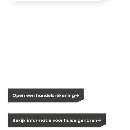
Nieuw bij Segen?
Nog geen klant bij Segen?
Open een handelsrekening
Bent u huiseigenaar?
Bekijk informatie voor huiseigenaren