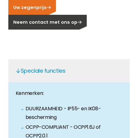
Uw zegenprijs
Carrière
Ben je op zoek naar een baan in de
Neem contact met ons op
hernieuwbare energiesector? Dan ben je hier
aan het juiste adres!
Huiseigenaar
Als u op zoek bent naar belangrijke product-
en branche-informatie, dan vindt u die hier.
Speciale functies
Kenmerken:
DUURZAAMHEID - IP55- en IK08-
bescherming
OCPP-COMPLIANT - OCPP1.6J of
OCPP2.0.1