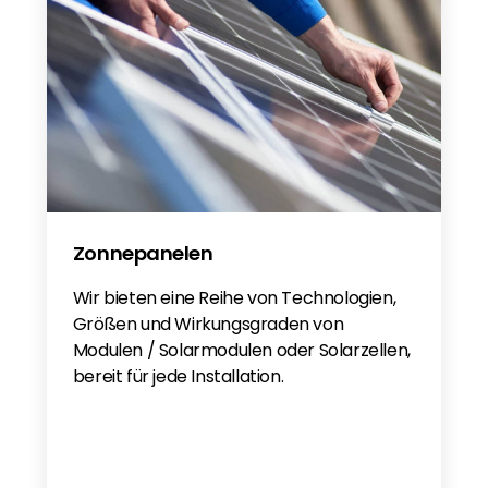
FoxESS EV Charger A011K - DE
FoxESS EV Charger A011K - DE
FAQ FoxESS EV Charger A011K - DE
FAQ FoxESS EV Charger A011K - EN
FoxESS EV Charger A011K - EN
Zonnepanelen
Wir bieten eine Reihe von Technologien,
Größen und Wirkungsgraden von
Modulen / Solarmodulen oder Solarzellen,
bereit für jede Installation.