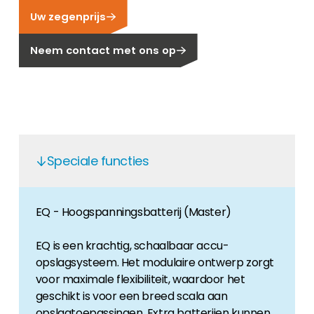
Uw zegenprijs
Carrière
Ben je op zoek naar een baan in de
Neem contact met ons op
hernieuwbare energiesector? Dan ben je hier
aan het juiste adres!
Huiseigenaar
Als u op zoek bent naar belangrijke product-
en branche-informatie, dan vindt u die hier.
Speciale functies
EQ - Hoogspanningsbatterij (Master)
EQ is een krachtig, schaalbaar accu-
opslagsysteem. Het modulaire ontwerp zorgt
voor maximale flexibiliteit, waardoor het
geschikt is voor een breed scala aan
opslagtoepassingen. Extra batterijen kunnen