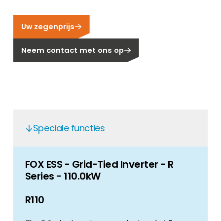
Carrière
Ben je op zoek naar een baan in de
Uw zegenprijs
hernieuwbare energiesector? Dan ben je hier
aan het juiste adres!
Neem contact met ons op
Huiseigenaar
Als u op zoek bent naar belangrijke product-
en branche-informatie, dan vindt u die hier.
Speciale functies
FOX ESS - Grid-Tied Inverter - R
Series - 110.0kW
R110