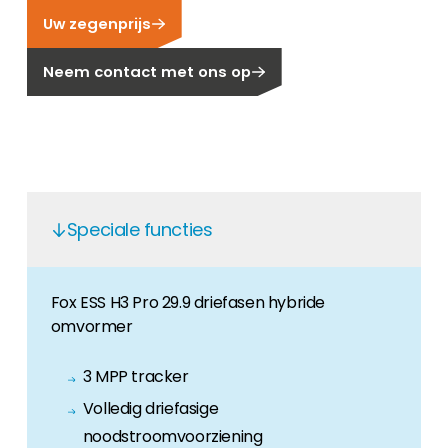
Uw zegenprijs
Carrière
Ben je op zoek naar een baan in de
Neem contact met ons op
hernieuwbare energiesector? Dan ben je hier
aan het juiste adres!
Huiseigenaar
Als u op zoek bent naar belangrijke product-
en branche-informatie, dan vindt u die hier.
Speciale functies
Fox ESS H3 Pro 29.9 driefasen hybride
omvormer
3 MPP tracker
Volledig driefasige
noodstroomvoorziening