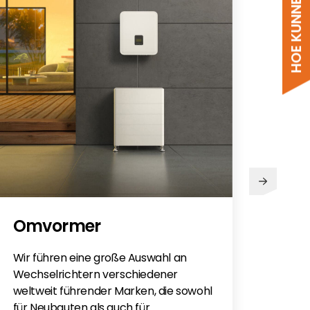
PV
Omvormer
Sie h
Sola
Wir führen eine große Auswahl an
monti
Wechselrichtern verschiedener
Flac
weltweit führender Marken, die sowohl
für e
für Neubauten als auch für