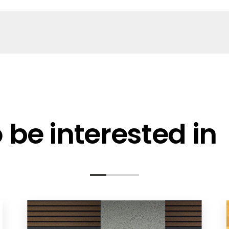
at
en NA-Schutz
be interested in