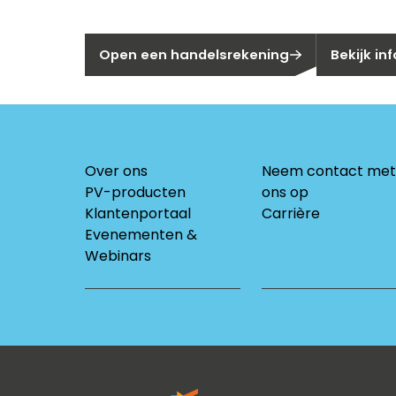
Nog geen klant bij Segen?
Bent u huis
Open een handelsrekening
Bekijk in
Over ons
Neem contact met
PV-producten
ons op
Klantenportaal
Carrière
Evenementen &
Webinars