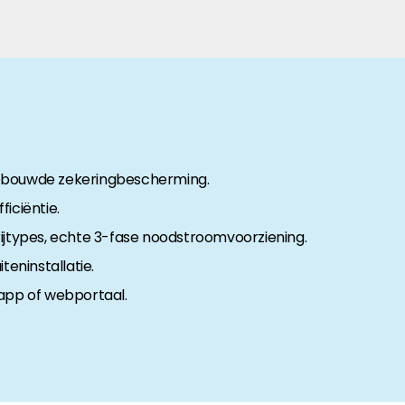
anche-informatie, dan vindt u die hier.
ingebouwde zekeringbescherming.
iciëntie.
terijtypes, echte 3-fase noodstroomvoorziening.
teninstallatie.
 app of webportaal.