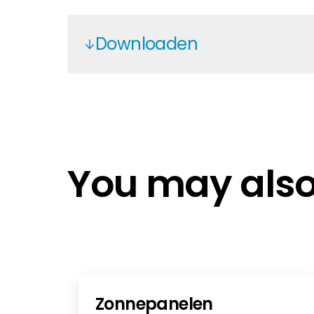
Downloaden
Fox ESS H3 Smart EN
Fox ESS H3 Smart
Fox ESS H3 Smart Einheitenzertifik
Fox ESS H3 Smart Zertifikat fvºr d
You may also 
Fox ESS H3 Smart DE
Manual Fox ESS H3 Smart DE
Fox ESS H3 Smart NL
Fox Ess H3/AC3/P3 EN
Fox Ess H3 Smart - P3 Pro EN
Fox ESS Inverter V2.3
Zonnepanelen