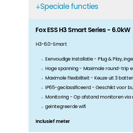
Speciale functies
Huiseigenaar
Als u op zoek bent naar belangrijke product- en br
Fox ESS H3 Smart Series - 6.0kW
H3-6.0-Smart
Eenvoudige installatie - Plug & Play, 
Hoge spanning - Maximale round-trip eff
Maximale flexibiliteit - Keuze uit 3 bat
IP65-geclassificeerd - Geschikt voor bui
Monitoring - Op afstand monitoren via
geïntegreerde wifi
Inclusief meter