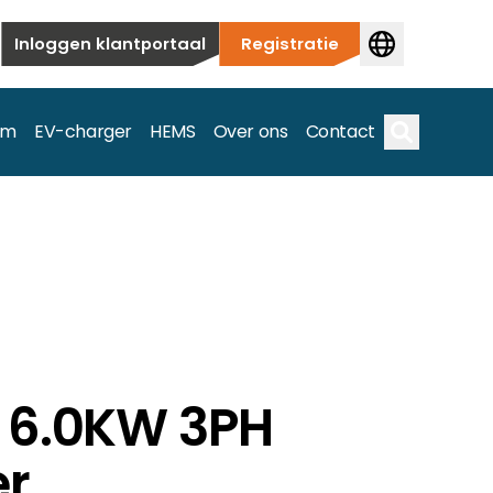
Inloggen klantportaal
Registratie
em
EV-charger
HEMS
Over ons
Contact
Zoek op
ieuwbouw tot commerciële en utiliteitstoepassingen.
e spectrum.
 6.0KW 3PH
er