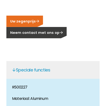
Carrière
Ben je op zoek naar een baan in de
hernieuwbare energiesector? Dan ben je hier
Uw zegenprijs
aan het juiste adres!
Neem contact met ons op
Huiseigenaar
Als u op zoek bent naar belangrijke product-
en branche-informatie, dan vindt u die hier.
Speciale functies
R500227
Materiaal: Aluminum