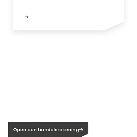
Nieuw bij Segen?
Nog geen klant bij Segen?
Open een handelsrekening