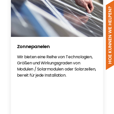
Huawei SmartACU2000D Smart Array
Controller - DE
HOE KUNNEN WE HELPEN?
VDE-AR-E-2510 Battery
LUNA2000-(107-215) Series Smart
String ESS User Manual
LUNA2000-(107-215) Series Smart
String ESS Quick Guide
Zonnepanelen
Wir bieten eine Reihe von Technologien,
Größen und Wirkungsgraden von
Modulen / Solarmodulen oder Solarzellen,
bereit für jede Installation.