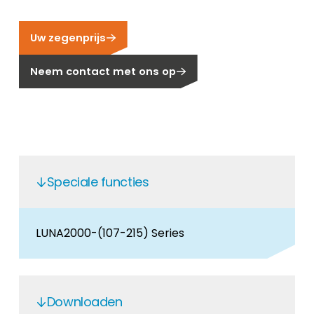
Carrière
Ben je op zoek naar een baan in de
Uw zegenprijs
hernieuwbare energiesector? Dan ben je hier
aan het juiste adres!
Neem contact met ons op
Huiseigenaar
Als u op zoek bent naar belangrijke product-
en branche-informatie, dan vindt u die hier.
Speciale functies
LUNA2000-(107-215) Series
Downloaden