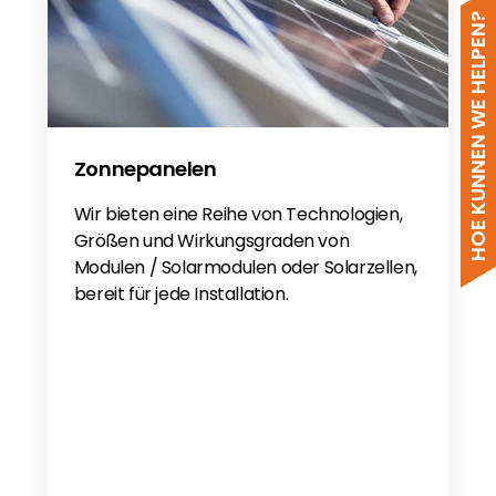
HOE KUNNEN WE HELPEN?
VDE-AR-E-2510 Battery
LUNA2000-(107-215) Series Smart
String ESS User Manual
LUNA2000-(107-215) Series Smart
String ESS Quick Guide
Zonnepanelen
Wir bieten eine Reihe von Technologien,
Größen und Wirkungsgraden von
Modulen / Solarmodulen oder Solarzellen,
bereit für jede Installation.