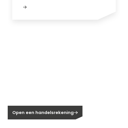
Nieuw bij Segen?
Nog geen klant bij Segen?
Open een handelsrekening
Bent u huiseigenaar?