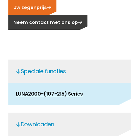
Uw zegenprijs
Carrière
Ben je op zoek naar een baan in de
Neem contact met ons op
hernieuwbare energiesector? Dan ben je hier
aan het juiste adres!
Huiseigenaar
Als u op zoek bent naar belangrijke product-
en branche-informatie, dan vindt u die hier.
Speciale functies
LUNA2000-(107-215) Series
Downloaden