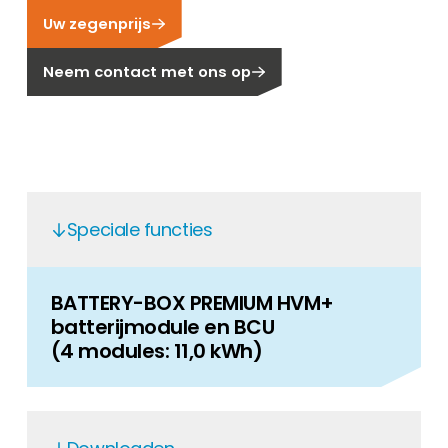
Uw zegenprijs
Carrière
Ben je op zoek naar een baan in de
Neem contact met ons op
hernieuwbare energiesector? Dan ben je hier
aan het juiste adres!
Huiseigenaar
Als u op zoek bent naar belangrijke product-
en branche-informatie, dan vindt u die hier.
Speciale functies
BATTERY-BOX PREMIUM HVM+
batterijmodule en BCU
(4 modules: 11,0 kWh)