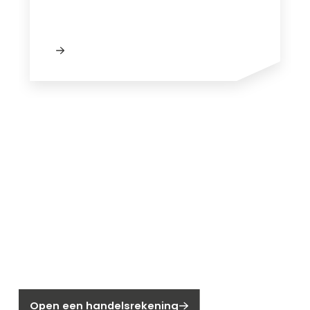
Nieuw bij Segen?
Nog geen klant bij Segen?
Open een handelsrekening