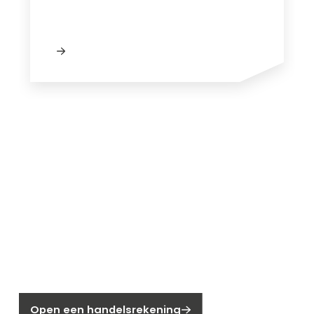
Nieuw bij Segen?
Nog geen klant bij Segen?
Open een handelsrekening