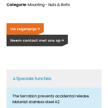
Categorie:
Mounting - Nuts & Bolts
Carrière
Ben je op zoek naar een baan in de
hernieuwbare energiesector? Dan ben je hier
aan het juiste adres!
Uw zegenprijs
Huiseigenaar
Neem contact met ons op
Als u op zoek bent naar belangrijke product-
en branche-informatie, dan vindt u die hier.
Speciale functies
The Serration prevents accidental release.
Material: stainless steel A2