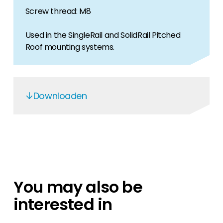
Screw thread: M8
Used in the SingleRail and SolidRail Pitched
Roof mounting systems.
Downloaden
K2-10000
K2 Systems - EN
K2 Performance
K2-Production control
You may also be
interested in