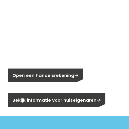
Nieuw bij Segen?
Nog geen klant bij Segen?
Open een handelsrekening
Bent u huiseigenaar?
Bekijk informatie voor huiseigenaren