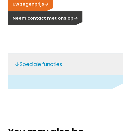
Uw zegenprijs
Carrière
Ben je op zoek naar een baan in de
Neem contact met ons op
hernieuwbare energiesector? Dan ben je hier
aan het juiste adres!
Huiseigenaar
Als u op zoek bent naar belangrijke product-
en branche-informatie, dan vindt u die hier.
Speciale functies