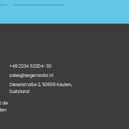
+49 2234 53204-30
sales@segensolar.nl
Dieselstraße 2, 50859 Keulen,
Duitsland
t de
den