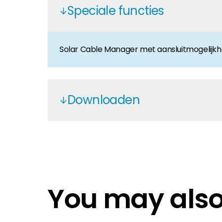
Speciale functies
Huiseigenaar
Als u op zoek bent naar belangrijke product- en br
Solar Cable Manager met aansluitmogelijkhei
Downloaden
K2-2002870
K2 Cable Management
K2 Systems - EN
K2 Performance
You may also 
K2-Production control