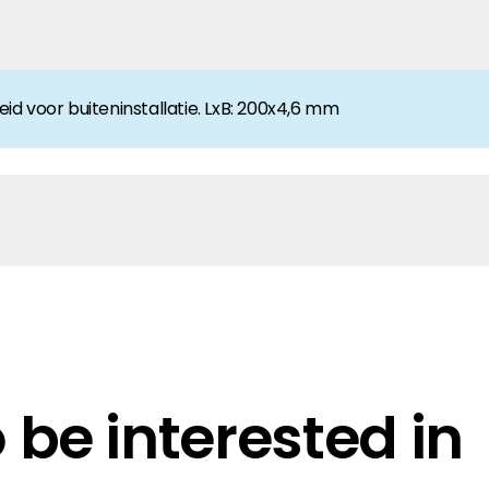
anche-informatie, dan vindt u die hier.
d voor buiteninstallatie. LxB: 200x4,6 mm
be interested in