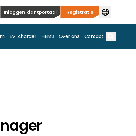
Inloggen klantportaal
Registratie
em
EV-charger
HEMS
Over ons
Contact
Zoek op
ieuwbouw tot commerciële en utiliteitstoepassingen.
e spectrum.
anager