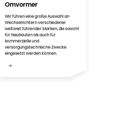
Omvormer
Sie h
Sola
Wir führen eine große Auswahl an
monti
Wechselrichtern verschiedener
Flac
weltweit führender Marken, die sowohl
für e
für Neubauten als auch für
kommerzielle und
versorgungstechnische Zwecke
eingesetzt werden können.