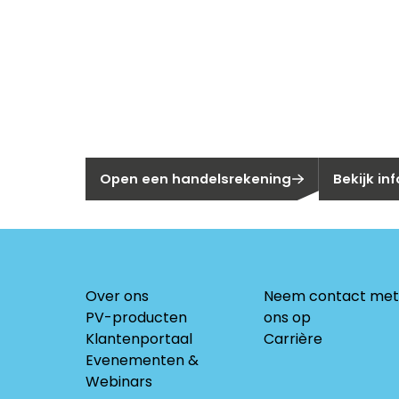
Nieuw bij Se
Nog geen klant bij Segen?
Bent u huis
Open een handelsrekening
Bekijk in
Over ons
Neem contact met
PV-producten
ons op
Klantenportaal
Carrière
Evenementen &
Webinars