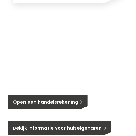
Nieuw bij Segen?
Nog geen klant bij Segen?
Open een handelsrekening
Bent u huiseigenaar?
Bekijk informatie voor huiseigenaren