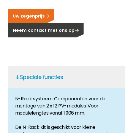
Carrière
Ben je op zoek naar een baan in de
Uw zegenprijs
hernieuwbare energiesector? Dan ben je hier
aan het juiste adres!
Neem contact met ons op
Huiseigenaar
Als u op zoek bent naar belangrijke product-
en branche-informatie, dan vindt u die hier.
Speciale functies
N-Rack systeem: Componenten voor de
montage van 2 x 12 PV-modules. Voor
modulelengtes vanaf 1.906 mm.
De N-Rack Kit is geschikt voor kleine