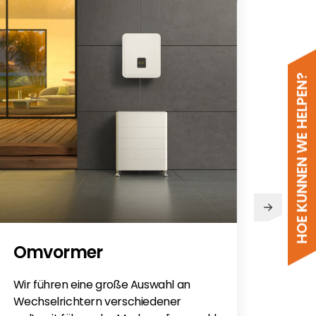
HOE KUNNEN WE HELPEN?
PV
Omvormer
Sie h
Sola
Wir führen eine große Auswahl an
monti
Wechselrichtern verschiedener