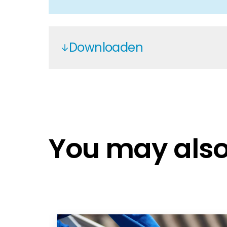
Huiseigenaar
Als u op zoek bent naar belangrijke product- en br
Downloaden
Renusol Aluminium
for Renusol Products 09-2021
Renusol FS10-18, CS+, IS, VS+, MS+,
You may also 
Renusol General Installation Instr