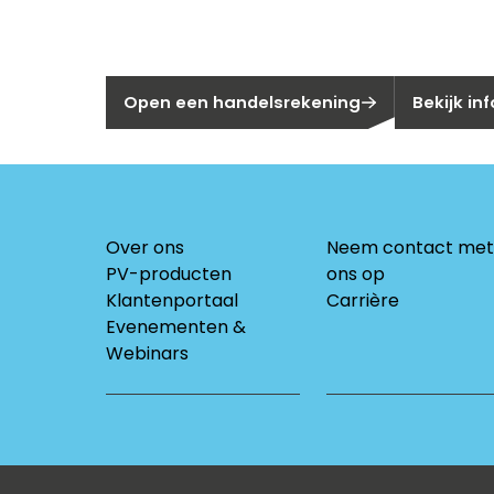
Nog geen klant bij Segen?
Bent u huis
Open een handelsrekening
Bekijk in
Over ons
Neem contact met
PV-producten
ons op
Klantenportaal
Carrière
Evenementen &
Webinars