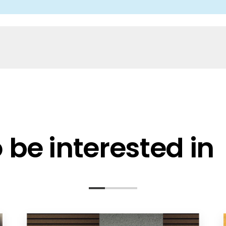
anche-informatie, dan vindt u die hier.
 TS+
be interested in