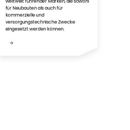
Flac
weltweit führender Marken, die sowohl
für e
für Neubauten als auch für
kommerzielle und
versorgungstechnische Zwecke
eingesetzt werden können.