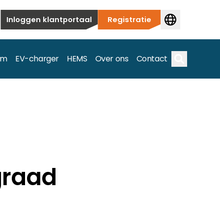
Inloggen klantportaal
Registratie
em
EV-charger
HEMS
Over ons
Contact
Zoek op
ieuwbouw tot commerciële en utiliteitstoepassingen.
graad
e spectrum.