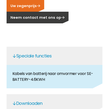
Uw zegenprijs
Carrière
Ben je op zoek naar een baan in de
Neem contact met ons op
hernieuwbare energiesector? Dan ben je hier
aan het juiste adres!
Huiseigenaar
Als u op zoek bent naar belangrijke product-
en branche-informatie, dan vindt u die hier.
Speciale functies
Kabels van batterij naar omvormer voor SE-
BATTERY-4.6KWH
Downloaden