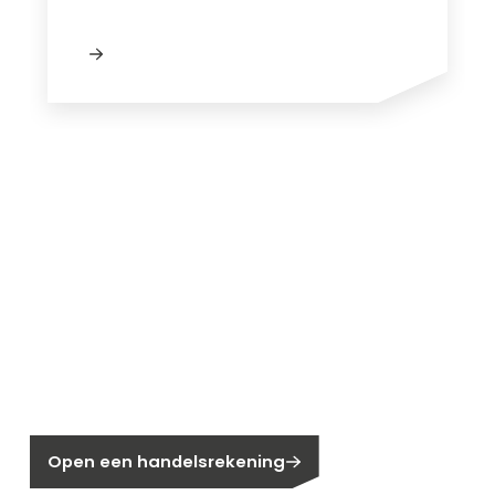
Nieuw bij Segen?
Nog geen klant bij Segen?
Open een handelsrekening