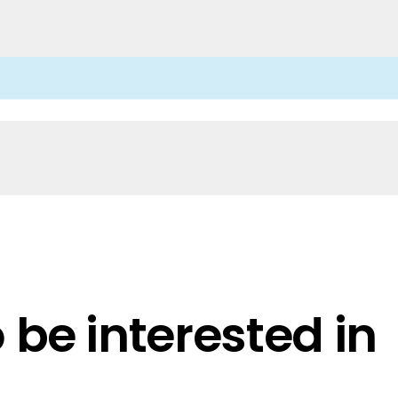
anche-informatie, dan vindt u die hier.
 Instructions
h EN
dge Home Battery Eng
be interested in