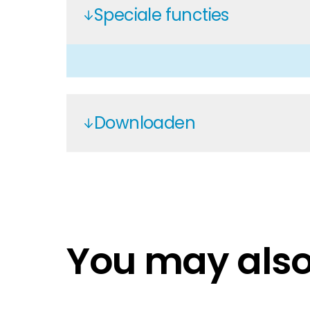
Speciale functies
Huiseigenaar
Als u op zoek bent naar belangrijke product- en br
Downloaden
SE - Battery Floor Mount Assembly
SolarEdge LV Home Battery 4.6kW
Accessory configurations SolarE
QIG 48V Home Battery
You may also 
SolarEdge Home Battery 48V
SolarEdge Home Battery 48V
January 2026