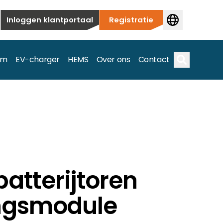
Inloggen klantportaal
Registratie
em
EV-charger
HEMS
Over ons
Contact
Zoek op
ieuwbouw tot commerciële en utiliteitstoepassingen.
batterijtoren
e spectrum.
ngsmodule