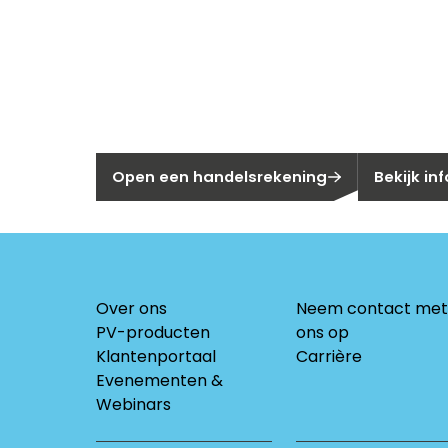
Nieuw bij Se
Nog geen klant bij Segen?
Bent u huis
Open een handelsrekening
Bekijk in
Over ons
Neem contact met
PV-producten
ons op
Klantenportaal
Carrière
Evenementen &
Webinars