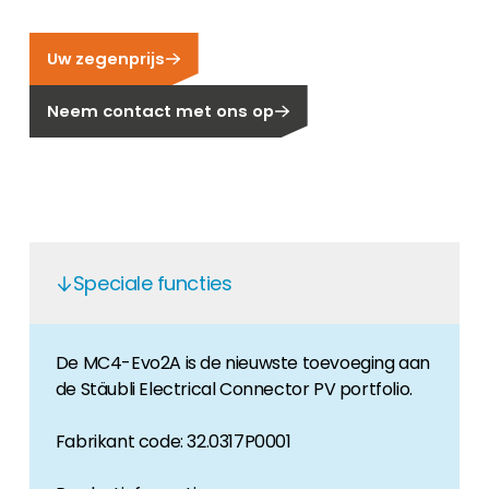
Carrière
Ben je op zoek naar een baan in de
Uw zegenprijs
hernieuwbare energiesector? Dan ben je hier
aan het juiste adres!
Neem contact met ons op
Huiseigenaar
Als u op zoek bent naar belangrijke product-
en branche-informatie, dan vindt u die hier.
Speciale functies
De MC4-Evo2A is de nieuwste toevoeging aan
de Stäubli Electrical Connector PV portfolio.
Fabrikant code: 32.0317P0001