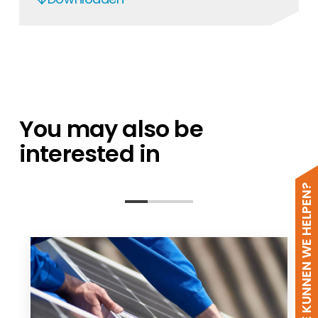
32.0316P0001
32.0316P0001
SOL-MC4-Evo-2-11014101-en
Staubli - Brochure En
You may also be
interested in
HOE KUNNEN WE HELPEN?