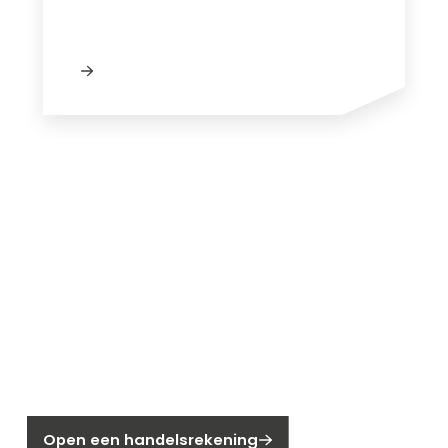
Nieuw bij Segen?
Nog geen klant bij Segen?
Open een handelsrekening