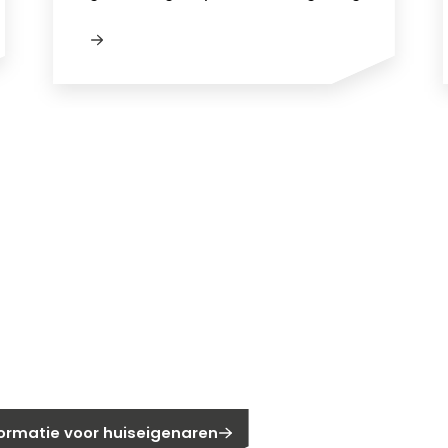
gen?
eigenaar?
formatie voor huiseigenaren