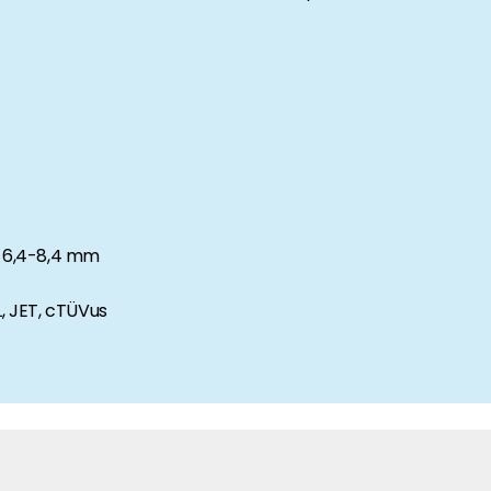
anche-informatie, dan vindt u die hier.
: 6,4-8,4 mm
L, JET, cTÜVus