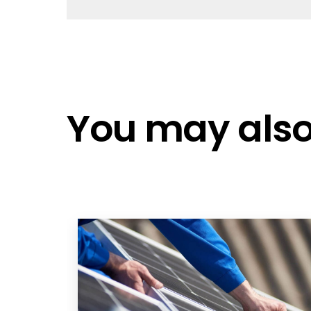
SOL-MC4-Evo-2-EN
MA231-Assembly instructions.EN
32.0325P0001
Staubli Compatibility
You may also 
Connector MC4 with EVO2