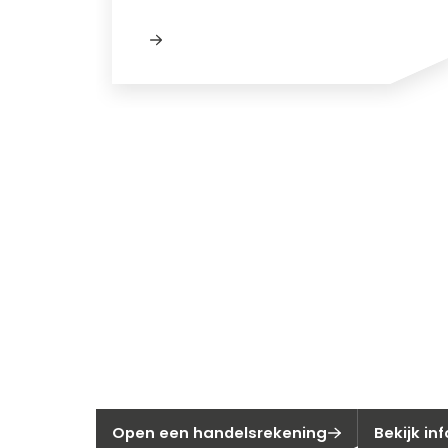
Nieuw bij Se
Nog geen klant bij Segen?
Bent u huis
Open een handelsrekening
Bekijk in