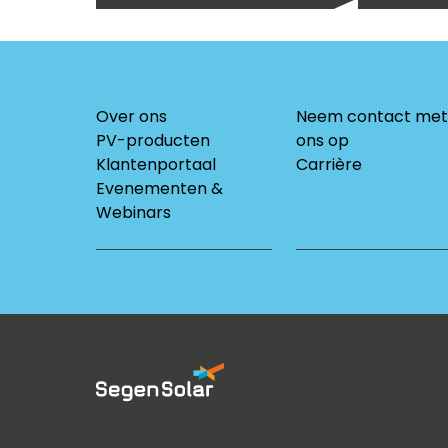
Over ons
Neem contact met
PV-producten
ons op
Klantenportaal
Carrière
Evenementen &
Webinars