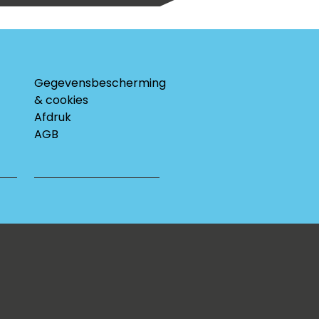
Gegevensbescherming
& cookies
Afdruk
AGB