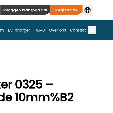
Inloggen klantportaal
Registratie
em
EV-charger
HEMS
Over ons
Contact
Zoek op
ieuwbouw tot commerciële en utiliteitstoepassingen.
er 0325 –
e spectrum.
ede 10mm%B2