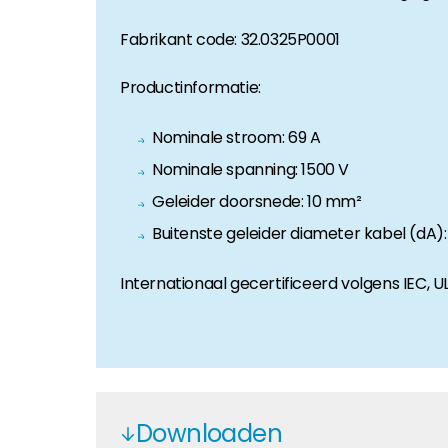
Huiseigenaar
Fabrikant code: 32.0325P0001
Als u op zoek bent naar belangrijke product- en br
Productinformatie:
Nominale stroom: 69 A
Nominale spanning: 1500 V
Geleider doorsnede: 10 mm²
Buitenste geleider diameter kabel (dA)
Internationaal gecertificeerd volgens IEC, U
Downloaden