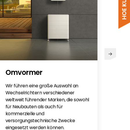
PV
Omvormer
Sie h
Sola
Wir führen eine große Auswahl an
monti
Wechselrichtern verschiedener
Flac
weltweit führender Marken, die sowohl
für e
für Neubauten als auch für
kommerzielle und
versorgungstechnische Zwecke
eingesetzt werden können.