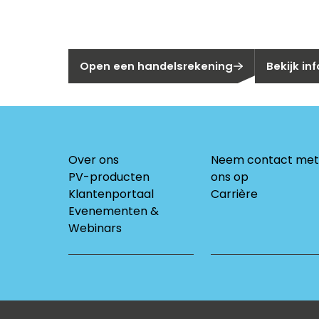
Nog geen klant bij Segen?
Bent u huis
Open een handelsrekening
Bekijk in
Over ons
Neem contact met
PV-producten
ons op
Klantenportaal
Carrière
Evenementen &
Webinars