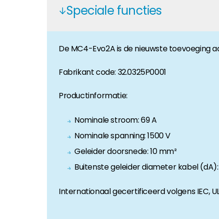
Speciale functies
Huiseigenaar
Als u op zoek bent naar belangrijke product- en br
De MC4-Evo2A is de nieuwste toevoeging aan
Fabrikant code: 32.0325P0001
Productinformatie:
Nominale stroom: 69 A
Nominale spanning: 1500 V
Geleider doorsnede: 10 mm²
Buitenste geleider diameter kabel (dA)
Internationaal gecertificeerd volgens IEC, U