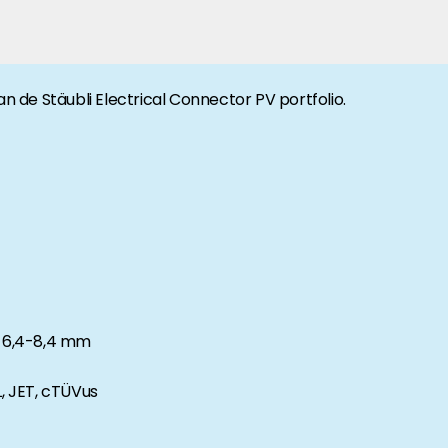
anche-informatie, dan vindt u die hier.
 de Stäubli Electrical Connector PV portfolio.
: 6,4-8,4 mm
L, JET, cTÜVus