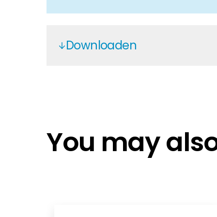
Downloaden
SOL-MC4-Evo-2-EN
MA231-Assembly instructions.EN
32.0325P0001
You may also 