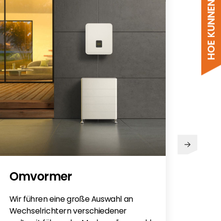
PV
Omvormer
Sie h
Sola
Wir führen eine große Auswahl an
monti
Wechselrichtern verschiedener