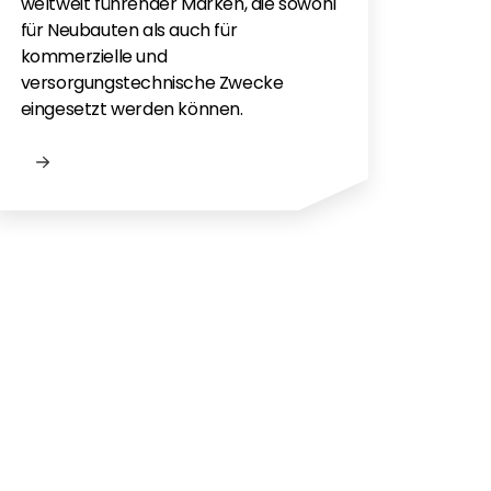
Flac
weltweit führender Marken, die sowohl
für e
für Neubauten als auch für
kommerzielle und
versorgungstechnische Zwecke
eingesetzt werden können.