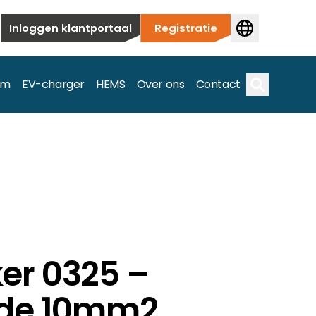
Inloggen klantportaal
Registratie
em
EV-charger
HEMS
Over ons
Contact
Zoek op
ieuwbouw tot commerciële en utiliteitstoepassingen.
e spectrum.
er 0325 –
ede 10mm2