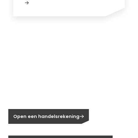
Nieuw bij Segen?
Nog geen klant bij Segen?
Open een handelsrekening
Bent u huiseigenaar?