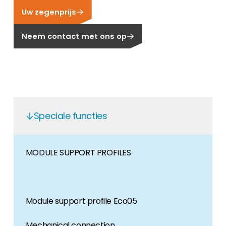
Uw zegenprijs
Carrière
Ben je op zoek naar een baan in de
Neem contact met ons op
hernieuwbare energiesector? Dan ben je hier
aan het juiste adres!
Huiseigenaar
Als u op zoek bent naar belangrijke product-
en branche-informatie, dan vindt u die hier.
Speciale functies
MODULE SUPPORT PROFILES
Module support profile Eco05
Mechanical connection