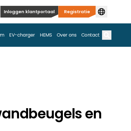
Inloggen klantportaal
Registratie
em
EV-charger
HEMS
Over ons
Contact
Zoek op
ieuwbouw tot commerciële en utiliteitstoepassingen.
e spectrum.
wandbeugels en