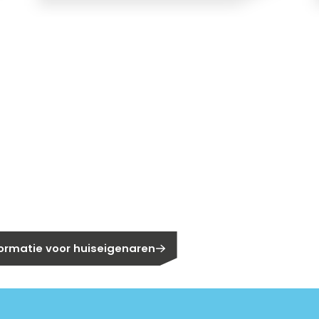
gen?
eigenaar?
formatie voor huiseigenaren