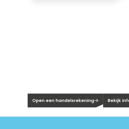
Nieuw bij Se
Nog geen klant bij Segen?
Bent u huis
Open een handelsrekening
Bekijk in