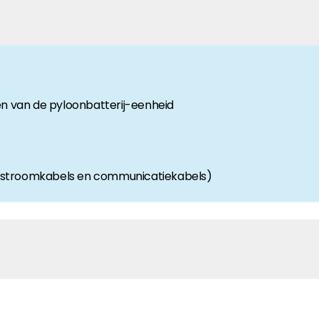
anche-informatie, dan vindt u die hier.
en van de pyloonbatterij-eenheid
e-stroomkabels en communicatiekabels)