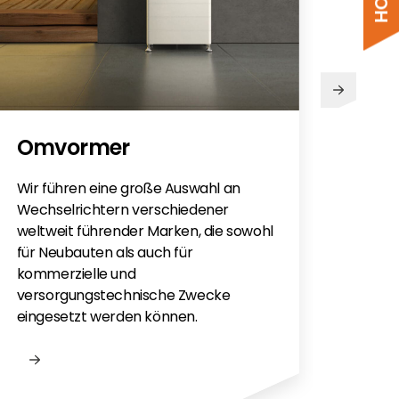
PV
Omvormer
Sie h
Sola
Wir führen eine große Auswahl an
monti
Wechselrichtern verschiedener
Flac
weltweit führender Marken, die sowohl
für e
für Neubauten als auch für
kommerzielle und
versorgungstechnische Zwecke
eingesetzt werden können.