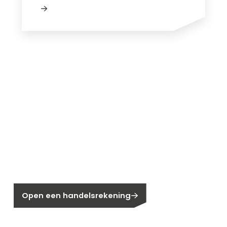
Nieuw bij Segen?
Nog geen klant bij Segen?
Open een handelsrekening
Bent u huiseigenaar?