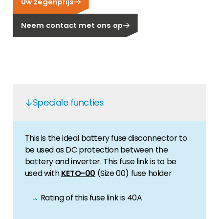
Uw zegenprijs
Carrière
Ben je op zoek naar een baan in de
Neem contact met ons op
hernieuwbare energiesector? Dan ben je hier
aan het juiste adres!
Huiseigenaar
Als u op zoek bent naar belangrijke product-
en branche-informatie, dan vindt u die hier.
Speciale functies
This is the ideal battery fuse disconnector to
be used as DC protection between the
battery and inverter. This fuse link is to be
used with
KETO-00
(Size 00) fuse holder
Rating of this fuse link is 40A