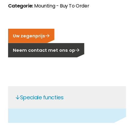
Categorie:
Mounting - Buy To Order
Carrière
Ben je op zoek naar een baan in de
hernieuwbare energiesector? Dan ben je hier
aan het juiste adres!
Uw zegenprijs
Huiseigenaar
Neem contact met ons op
Als u op zoek bent naar belangrijke product-
en branche-informatie, dan vindt u die hier.
Speciale functies