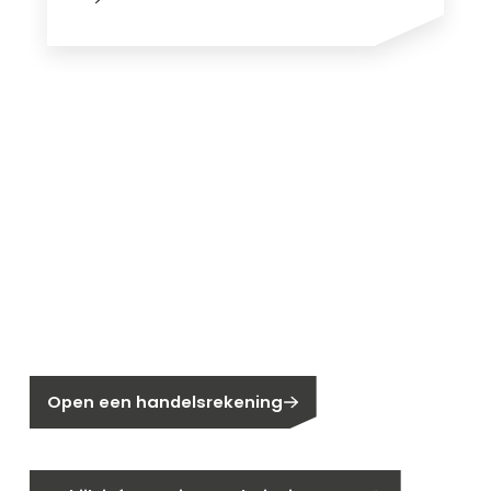
Nieuw bij Segen?
Nog geen klant bij Segen?
Open een handelsrekening
Bent u huiseigenaar?