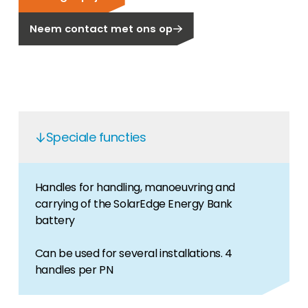
Carrière
Neem contact met ons op
Ben je op zoek naar een baan in de
hernieuwbare energiesector? Dan ben je hier
aan het juiste adres!
Huiseigenaar
Als u op zoek bent naar belangrijke product-
en branche-informatie, dan vindt u die hier.
Speciale functies
Handles for handling, manoeuvring and
carrying of the SolarEdge Energy Bank
battery
Can be used for several installations. 4
handles per PN