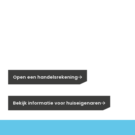
Nieuw bij Segen?
Nog geen klant bij Segen?
Open een handelsrekening
Bent u huiseigenaar?
Bekijk informatie voor huiseigenaren