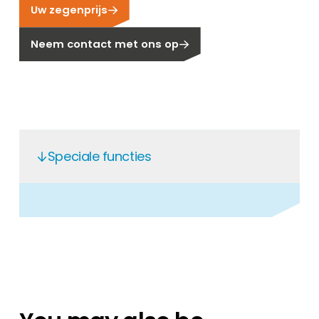
Uw zegenprijs
Carrière
Ben je op zoek naar een baan in de
Neem contact met ons op
hernieuwbare energiesector? Dan ben je hier
aan het juiste adres!
Huiseigenaar
Als u op zoek bent naar belangrijke product-
en branche-informatie, dan vindt u die hier.
Speciale functies