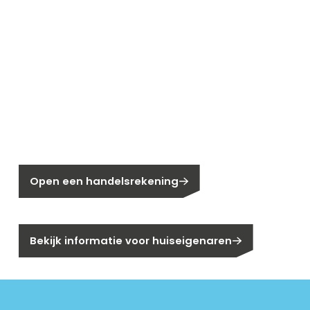
Nieuw bij Segen?
Nog geen klant bij Segen?
Open een handelsrekening
Bent u huiseigenaar?
Bekijk informatie voor huiseigenaren