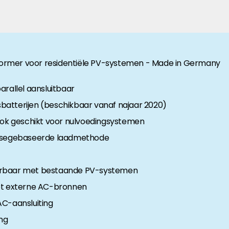
anche-informatie, dan vindt u die hier.
ormer voor residentiële PV-systemen - Made in Germany
arallel aansluitbaar
atterijen (beschikbaar vanaf najaar 2020)
k geschikt voor nulvoedingsystemen
nosegebaseerde laadmethode
erbaar met bestaande PV-systemen
met externe AC-bronnen
AC-aansluiting
ng