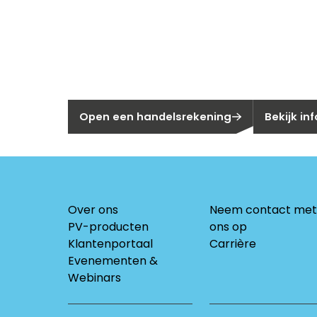
Nieuw bij Se
Nog geen klant bij Segen?
Bent u huis
Open een handelsrekening
Bekijk in
Over ons
Neem contact met
PV-producten
ons op
Klantenportaal
Carrière
Evenementen &
Webinars