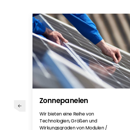
Zertifikat fvºr den NA-Schutz VDE
DC/Power Storage AC 4.0 I 6.0
Certificate of Compliance RCT Pow
TIGO RCT Combination - EN
RCT Power Portal - DE
DE
DE
EN
EN
Zonnepanelen
Wir bieten eine Reihe von
Technologien, Größen und
Wirkungsgraden von Modulen /