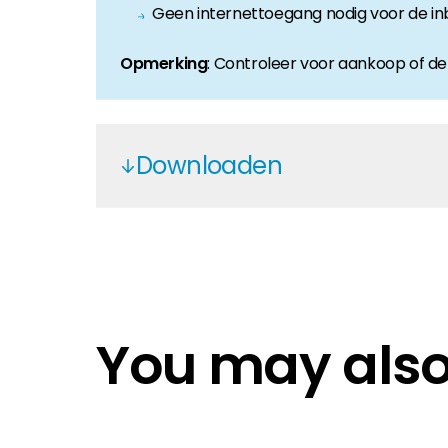
Geen internettoegang nodig voor de inbe
Opmerking
: Controleer voor aankoop of de
Downloaden
RCT power G.3 Herstellererklv§r
RCT power Storage und Inverter G
Synergrid Declaration of Complia
RCT Austauschpauschalen - DE
You may also 
RCT Power Storage DC/AC & RCT Po
Einheitenzertifikat VDE-AR-N 410
AC 4.0 I 6.0