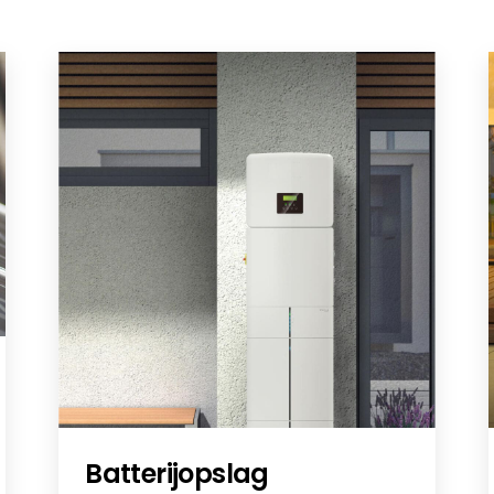
-AR-N 4105:2018-11 and VDE V 0124-100:2020-06 RCT 
er Inverter/Power Storage DC/Power Storage AC 4.0 
Batterijopslag