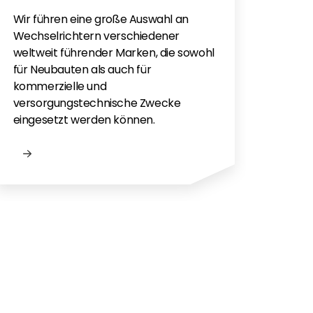
Sie h
Sola
Wir führen eine große Auswahl an
monti
Wechselrichtern verschiedener
Flac
weltweit führender Marken, die sowohl
für e
für Neubauten als auch für
kommerzielle und
versorgungstechnische Zwecke
eingesetzt werden können.