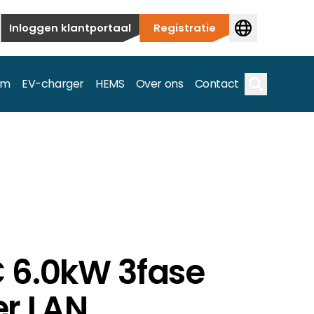
Inloggen klantportaal
Registratie
em
EV-charger
HEMS
Over ons
Contact
Zoek op
ieuwbouw tot commerciële en utiliteitstoepassingen.
e spectrum.
 6.0kW 3fase
r LAN