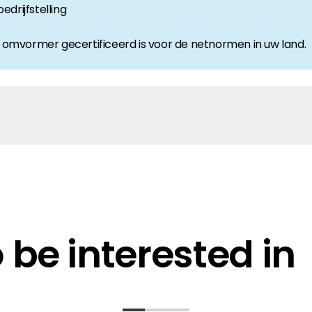
drijfstelling
 omvormer gecertificeerd is voor de netnormen in uw land.
ung gemv§vü NA-Schutz VDE-AR-N 4105
arantie
nce
be interested in
wer Inverter - DE
5:2018-11 and VDE V 0124-100:2020-06 RCT Power Inv