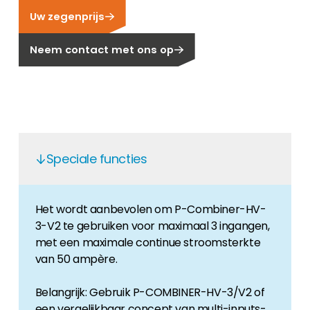
Uw zegenprijs
Carrière
Ben je op zoek naar een baan in de
Neem contact met ons op
hernieuwbare energiesector? Dan ben je hier
aan het juiste adres!
Huiseigenaar
Als u op zoek bent naar belangrijke product-
en branche-informatie, dan vindt u die hier.
Speciale functies
Het wordt aanbevolen om P-Combiner-HV-
3-V2 te gebruiken voor maximaal 3 ingangen,
met een maximale continue stroomsterkte
van 50 ampère.
Belangrijk: Gebruik P-COMBINER-HV-3/V2 of
een vergelijkbaar concept van multi-inputs-