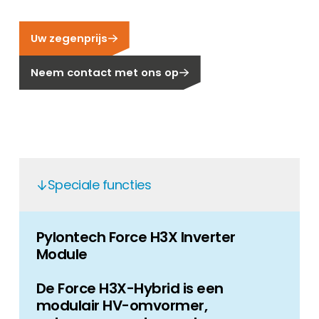
Carrière
Ben je op zoek naar een baan in de
Uw zegenprijs
hernieuwbare energiesector? Dan ben je hier
aan het juiste adres!
Neem contact met ons op
Huiseigenaar
Als u op zoek bent naar belangrijke product-
en branche-informatie, dan vindt u die hier.
Speciale functies
Pylontech Force H3X Inverter
Module
De Force H3X-Hybrid is een
modulair HV-omvormer,