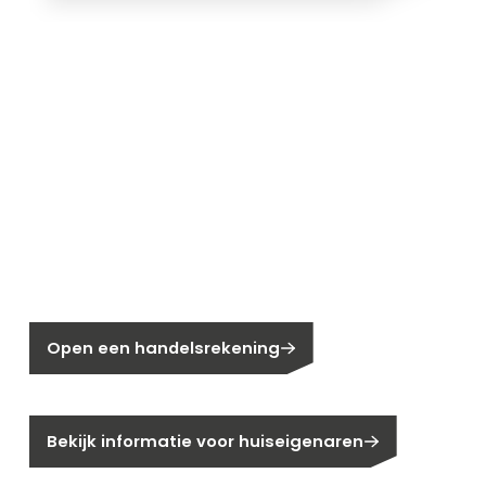
Nieuw bij Segen?
Nog geen klant bij Segen?
Open een handelsrekening
Bent u huiseigenaar?
Bekijk informatie voor huiseigenaren