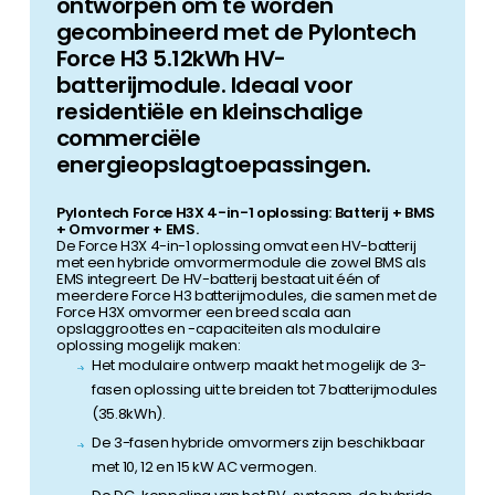
ontworpen om te worden
gecombineerd met de Pylontech
Force H3 5.12kWh HV-
batterijmodule. Ideaal voor
residentiële en kleinschalige
commerciële
energieopslagtoepassingen.
Pylontech Force H3X 4-in-1 oplossing: Batterij + BMS
+ Omvormer + EMS.
De Force H3X 4-in-1 oplossing omvat een HV-batterij
met een hybride omvormermodule die zowel BMS als
EMS integreert. De HV-batterij bestaat uit één of
meerdere Force H3 batterijmodules, die samen met de
Force H3X omvormer een breed scala aan
opslaggroottes en -capaciteiten als modulaire
oplossing mogelijk maken:
Het modulaire ontwerp maakt het mogelijk de 3-
fasen oplossing uit te breiden tot 7 batterijmodules
(35.8kWh).
De 3-fasen hybride omvormers zijn beschikbaar
met 10, 12 en 15 kW AC vermogen.