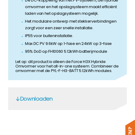
De DC-koppeling van het PV-systeem, de hybride
omvormer en het opslagsysteem maakt efficiënt
laden van het opslagsysteem mogelijk.
Het modulaire ontwerp met stekkerverbindingen
zorgt voor een zeer snelle installatie.
IP55 voor buiteninstallatie.
Max DC PV 9.6kW op 1-fase en 24kW op 3-fase
95% DoD op FH10060 5.12kWh batterijmodule
Let op: dit product is alleen de Force H3X Hybride
Omvormer voor het all-in-one systeem. Combineer de
omvormer met de PYL-F-H3-BATT 5.12kWh modules.
Downloaden
Force H3X EN 2025
Force H3X-Hybrid-Standard 3PH EN