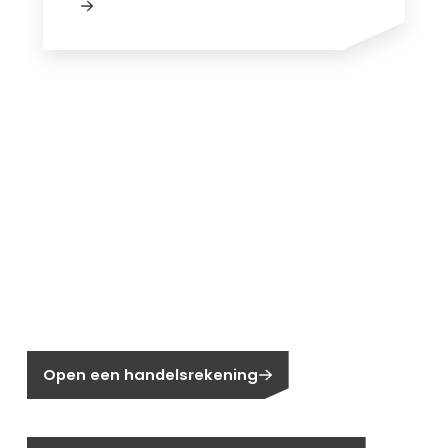
Nieuw bij Segen?
Nog geen klant bij Segen?
Open een handelsrekening
Bent u huiseigenaar?