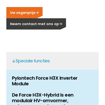
Carrière
Ben je op zoek naar een baan in de
Uw zegenprijs
hernieuwbare energiesector? Dan ben je hier
aan het juiste adres!
Neem contact met ons op
Huiseigenaar
Als u op zoek bent naar belangrijke product-
en branche-informatie, dan vindt u die hier.
Speciale functies
Pylontech Force H3X Inverter
Module
De Force H3X-Hybrid is een
modulair HV-omvormer,