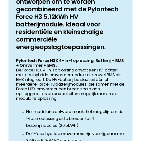
ontworpen om te worden
gecombineerd met de Pylontech
Force H3 5.12kWh HV
batterijmodule. Ideaal voor
residentiële en kleinschalige
commerciële
energieopslagtoepassingen.
Pylontech Force H3X 4-in-1 oplossing: Batterij + BMS
+ Omvormer + EMS.
De Force H3X 4-in-1 oplossing omvat een HV-batterij
met een hybride omvormermodule die zowel BMS als
EMS integreert. De HV-batterij bestaat uit één of
meerdere Force H3 batterijmodules, die samen met de
Force H3X omvormer een breed scala aan
opslaggroottes en capaciteiten mogelijk maken als
modulaire oplossing:
Het modulaire ontwerp maakt het mogelijk om de
1-fase oplossing uit te breiden tot 4
batterijmodules (20.5kWh).
De 1-fase hybride omvormers zijn verkrijgbaar met
3.68 en 5.0kW AC vermogen.