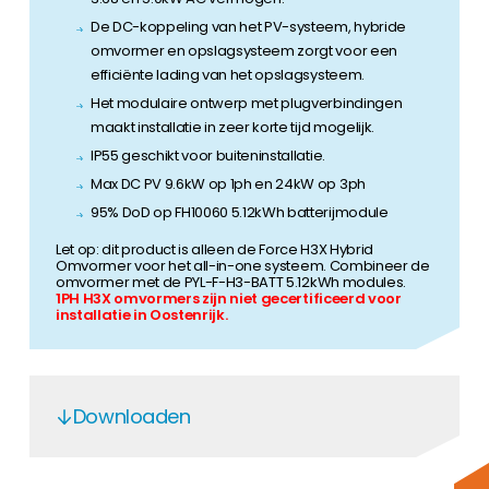
De DC-koppeling van het PV-systeem, hybride
omvormer en opslagsysteem zorgt voor een
efficiënte lading van het opslagsysteem.
Het modulaire ontwerp met plugverbindingen
maakt installatie in zeer korte tijd mogelijk.
IP55 geschikt voor buiteninstallatie.
Max DC PV 9.6kW op 1ph en 24kW op 3ph
95% DoD op FH10060 5.12kWh batterijmodule
Let op: dit product is alleen de Force H3X Hybrid
Omvormer voor het all-in-one systeem. Combineer de
omvormer met de PYL-F-H3-BATT 5.12kWh modules.
1PH H3X omvormers zijn niet gecertificeerd voor
installatie in Oostenrijk.
Downloaden