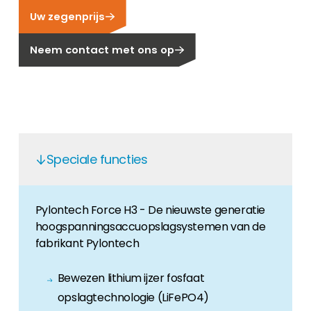
Uw zegenprijs
Carrière
Ben je op zoek naar een baan in de
Neem contact met ons op
hernieuwbare energiesector? Dan ben je hier
aan het juiste adres!
Huiseigenaar
Als u op zoek bent naar belangrijke product-
en branche-informatie, dan vindt u die hier.
Speciale functies
Pylontech Force H3 - De nieuwste generatie
hoogspanningsaccuopslagsystemen van de
fabrikant Pylontech
Bewezen lithium ijzer fosfaat
opslagtechnologie (LiFePO4)