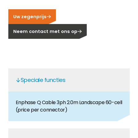
Carrière
Ben je op zoek naar een baan in de
Uw zegenprijs
hernieuwbare energiesector? Dan ben je hier
aan het juiste adres!
Neem contact met ons op
Huiseigenaar
Als u op zoek bent naar belangrijke product-
en branche-informatie, dan vindt u die hier.
Speciale functies
Enphase Q Cable 3ph 2.0m Landscape 60-cell
(price per connector)