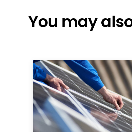
K2 Performance
K2-Production control
You may also 