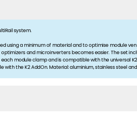
anche-informatie, dan vindt u die hier.
ltiRail system.
sed using a minimum of material and to optimise module vent
r optimizers and microinverters becomes easier. The set inc
der each module clamp and is compatible with the universal
e with the K2 AddOn. Material: aluminium, stainless steel an