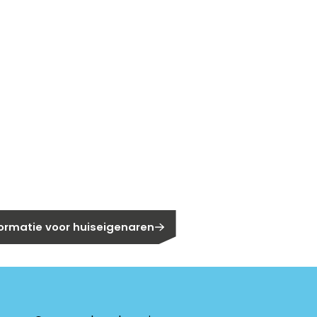
gen?
eigenaar?
formatie voor huiseigenaren