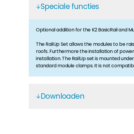
Speciale functies
Huiseigenaar
Als u op zoek bent naar belangrijke product- en br
Optional addition for the K2 BasicRail and Mu
The RailUp Set allows the modules to be rai
roofs. Furthermore the installation of powe
installation. The RailUp set is mounted un
standard module clamps. It is not compatibl
Downloaden
K2-2003191
K2 Systems - EN