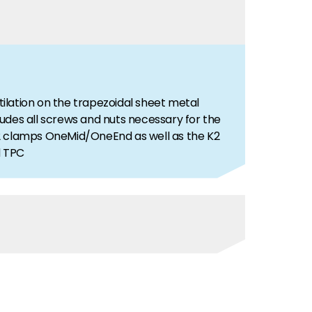
ilation on the trapezoidal sheet metal
ludes all screws and nuts necessary for the
 K2 clamps OneMid/OneEnd as well as the K2
d TPC