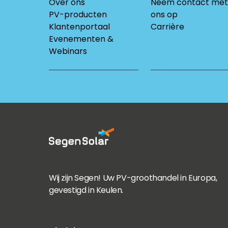
Over ons
Neem contact met
PV-producten
ons op
Klantenportaal
Carrière
Evenementen &
Webinars
Wij zijn Segen! Uw PV-groothandel in Europa,
gevestigd in Keulen.