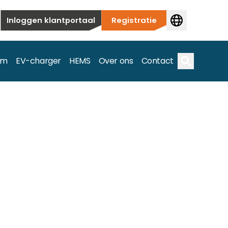
Inloggen klantportaal
Registratie
em
EV-charger
HEMS
Over ons
Contact
Zoek op
ieuwbouw tot commerciële en utiliteitstoepassingen.
e spectrum.