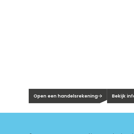
Nieuw bij Se
Nog geen klant bij Segen?
Bent u huis
Open een handelsrekening
Bekijk in