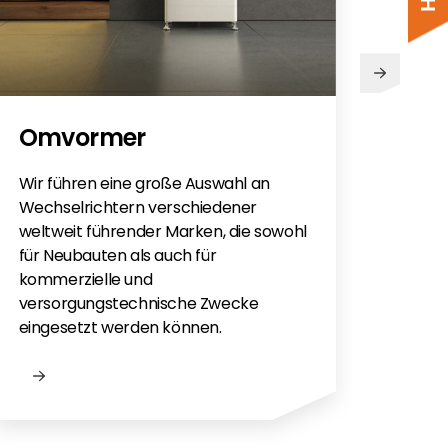
PV
Omvormer
Sie h
Sola
Wir führen eine große Auswahl an
monti
Wechselrichtern verschiedener
Flac
weltweit führender Marken, die sowohl
für e
für Neubauten als auch für
kommerzielle und
versorgungstechnische Zwecke
eingesetzt werden können.