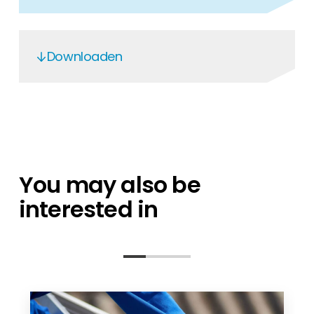
Downloaden
Renusol Aluminium
for Renusol Products 09-2021
Renusol FS10-18, CS+, IS, VS+, MS+, TS+
You may also be
interested in