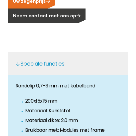
Uw zegenprijs
Carrière
Ben je op zoek naar een baan in de
Neem contact met ons op
hernieuwbare energiesector? Dan ben je hier
aan het juiste adres!
Huiseigenaar
Als u op zoek bent naar belangrijke product-
en branche-informatie, dan vindt u die hier.
Speciale functies
Randclip 0,7-3 mm met kabelband
200x15x15 mm
Materiaal: Kunststof
Materiaal dikte: 2,0 mm
Bruikbaar met: Modules met frame