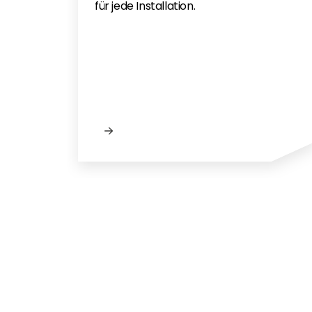
Solis Service Sheet
für jede Installation.
Solis Garantiezeitverlv§ngerung v
Solis Warranty Europe 2025 EN No
Solis_Inveter_Warranty_Global -
Nieuw bij Se