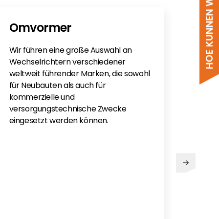
HOE KUNNEN WE HELPEN?
Omvormer
Wir führen eine große Auswahl an
Wechselrichtern verschiedener
weltweit führender Marken, die sowohl
für Neubauten als auch für
kommerzielle und
versorgungstechnische Zwecke
eingesetzt werden können.
PV
Sie h
Sola