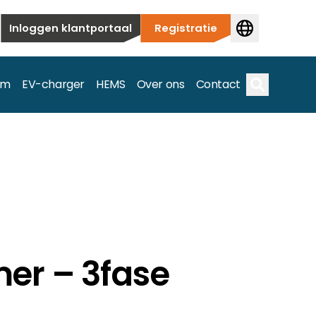
Inloggen klantportaal
Registratie
em
EV-charger
HEMS
Over ons
Contact
Zoek op
ieuwbouw tot commerciële en utiliteitstoepassingen.
e spectrum.
er – 3fase