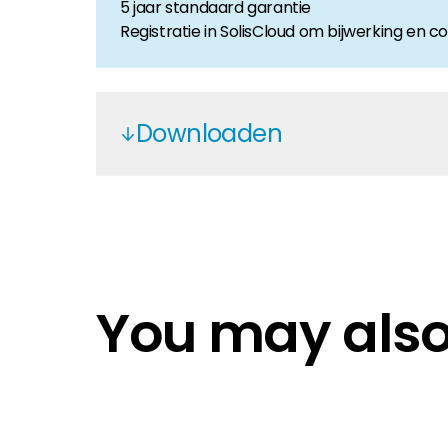
5 jaar standaard garantie
Registratie in SolisCloud om bijwerking en 
Downloaden
Solis S5-GR3P-3-20K
NI
You may also 
S5-GR3P-3-20kW EN
Solis 10 year 2022 - DE