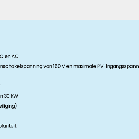
anche-informatie, dan vindt u die hier.
DC en AC
inschakelspanning van 180 V en maximale PV-ingangsspanni
W
an 30 kW
liging)
ariteit