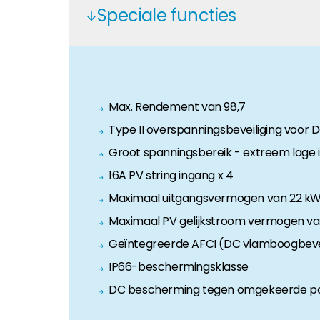
Speciale functies
Huiseigenaar
Als u op zoek bent naar belangrijke product- en br
Max. Rendement van 98,7
Type II overspanningsbeveiliging voor 
Groot spanningsbereik - extreem lage 
16A PV string ingang x 4
Maximaal uitgangsvermogen van 22 k
Maximaal PV gelijkstroom vermogen v
Geïntegreerde AFCI (DC vlamboogbevei
IP66-beschermingsklasse
DC bescherming tegen omgekeerde pol