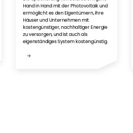
Hand in Hand mit der Photovoltaik und
ia App - DE
ermöglicht es den Eigentümern, ihre
Häuser und Unternehmen mit
n UK
kostengünstiger, nachhaltiger Energie
 EN
zu versorgen, und ist auch als
eigenständiges System kostengünstig.
gen?