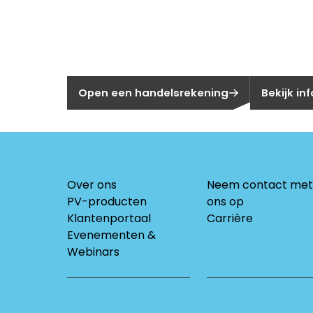
Nog geen klant bij Segen?
Bent u huis
Open een handelsrekening
Bekijk in
Over ons
Neem contact met
PV-producten
ons op
Klantenportaal
Carrière
Evenementen &
Webinars