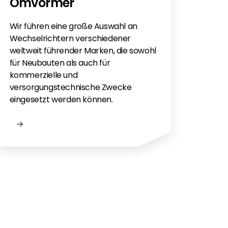
Omvormer
Sie h
Sola
Wir führen eine große Auswahl an
monti
Wechselrichtern verschiedener
Flac
weltweit führender Marken, die sowohl
für e
für Neubauten als auch für
kommerzielle und
versorgungstechnische Zwecke
eingesetzt werden können.