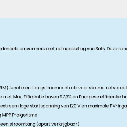
anche-informatie, dan vindt u die hier.
esidentiële omvormers met netaansluiting van Solis. Deze ser
) functie en terugstroomcontrole voor slimme netvereist
met Max. Efficiëntie boven 97,3% en Europese efficiëntie b
 extreem lage startspanning van 120 V en maximale PV-ing
g MPPT-algoritme
 een stroomtang (apart verkrijgbaar)