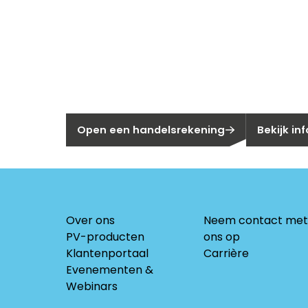
Nieuw bij Se
Nog geen klant bij Segen?
Bent u huis
Open een handelsrekening
Bekijk in
Over ons
Neem contact met
PV-producten
ons op
Klantenportaal
Carrière
Evenementen &
Webinars