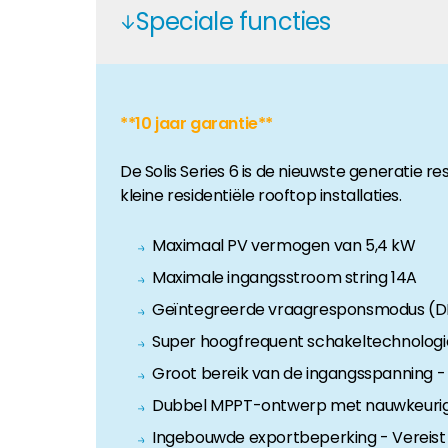
Speciale functies
Huiseigenaar
Als u op zoek bent naar belangrijke product- en br
**10 jaar garantie**
De Solis Series 6 is de nieuwste generatie r
kleine residentiële rooftop installaties.
Maximaal PV vermogen van 5,4 kW
Maximale ingangsstroom string 14A
Geïntegreerde vraagresponsmodus (DRM
Super hoogfrequent schakeltechnologie 
Groot bereik van de ingangsspanning -
Dubbel MPPT-ontwerp met nauwkeuri
Ingebouwde exportbeperking - Vereist