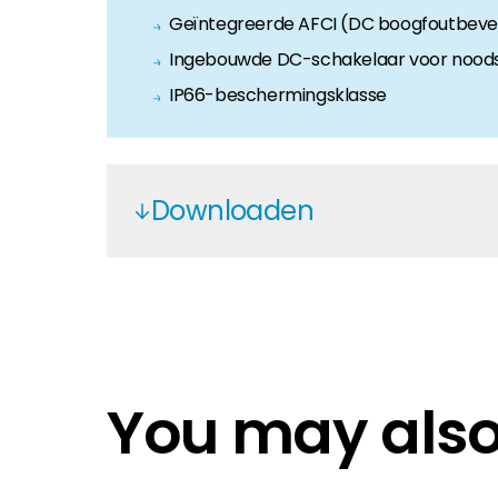
Geïntegreerde AFCI (DC boogfoutbeveil
Ingebouwde DC-schakelaar voor noods
IP66-beschermingsklasse
Downloaden
Solis S6-GR1P(2.5-6)K
VDE 4105&VDE 0124_1P(2.5-4.6)K 
Solis S6-GR1P(2.5-6)K - EN
Solis_certificate_VDE 4105 GER
You may also 
Solis_certificate_EN50549-1 Euro
Solis_certificate_C10-11_1 Belgiu