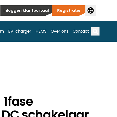
Inloggen klantportaal
Registratie
em
EV-charger
HEMS
Over ons
Contact
Zoek op
ieuwbouw tot commerciële en utiliteitstoepassingen.
e spectrum.
 1fase
DC schakelaar