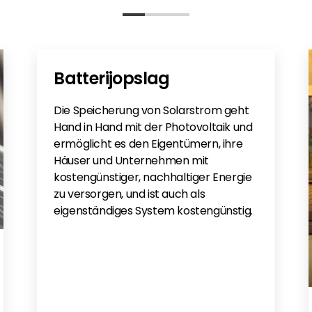
y
ty-2
R1P(2.5-6)K & S6-GR1P(2.5-6)K
Batterijopslag
Die Speicherung von Solarstrom geht
Hand in Hand mit der Photovoltaik und
ermöglicht es den Eigentümern, ihre
Häuser und Unternehmen mit
kostengünstiger, nachhaltiger Energie
zu versorgen, und ist auch als
eigenständiges System kostengünstig.