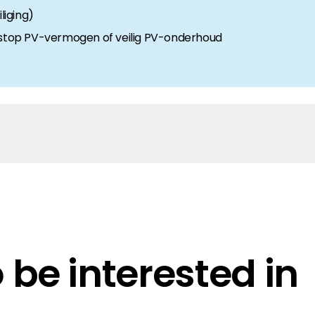
iging)
top PV-vermogen of veilig PV-onderhoud
ENG
be interested in
pe
m