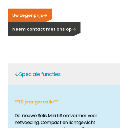
Carrière
Ben je op zoek naar een baan in de
Uw zegenprijs
hernieuwbare energiesector? Dan ben je hier
aan het juiste adres!
Neem contact met ons op
Huiseigenaar
Als u op zoek bent naar belangrijke product-
en branche-informatie, dan vindt u die hier.
Speciale functies
**10 jaar garantie**
De nieuwe Solis Mini 6S omvormer voor
netvoeding. Compact en lichtgewicht