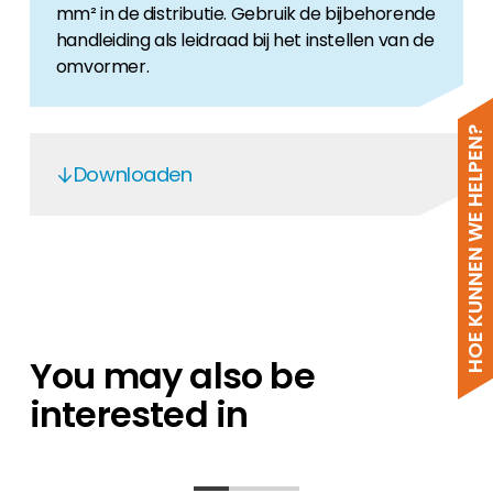
mm² in de distributie. Gebruik de bijbehorende
handleiding als leidraad bij het instellen van de
omvormer.
HOE KUNNEN WE HELPEN?
Downloaden
Solis C10-11 mini-(700-3600)-4G & S5-
GR1P(0.7-3.6)K-M & S6-GR1P(0.7-
3.6)K-M
S6-GR1P(0.7-3.6)K-M - EN
You may also be
S6-GR1P(0.7-3.6)K-M
interested in
NI