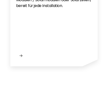
Solis Manufacturer Power Limit
bereit für jede Installation.
Declaration - EN
Solis Herstellererklärung
Wirkleistungsregelung - DE
Europa 2023 - DE
Solis Service Sheet
Solis warranty EN
S6-GR1P(0.7-3.6)K-M - DE
Solis Warranty Europe 2025 EN Non UK
Solis_Inveter_Warranty_Global - EN