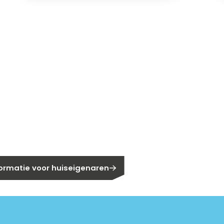
gen?
eigenaar?
formatie voor huiseigenaren