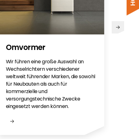
PV
Omvormer
Sie h
Sola
Wir führen eine große Auswahl an
monti
Wechselrichtern verschiedener
Flac
weltweit führender Marken, die sowohl
für e
für Neubauten als auch für
kommerzielle und
versorgungstechnische Zwecke
eingesetzt werden können.