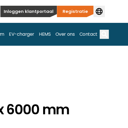
Inloggen klantportaal
Registratie
em
EV-charger
HEMS
Over ons
Contact
Zoek op
ieuwbouw tot commerciële en utiliteitstoepassingen.
e spectrum.
0 x 6000 mm