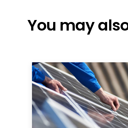
Produktkatalog Renusol - DE/EN
ISSE In-Dach System - DE
You may also 
ISSE In-Dach System Allgemeine 