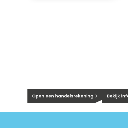
Nieuw bij Se
Nog geen klant bij Segen?
Bent u huis
Open een handelsrekening
Bekijk in