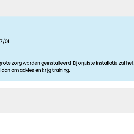
anche-informatie, dan vindt u die hier.
97/01
te zorg worden geïnstalleerd. Bij onjuiste installatie zal het
 dan om advies en krijg training.
 TS+