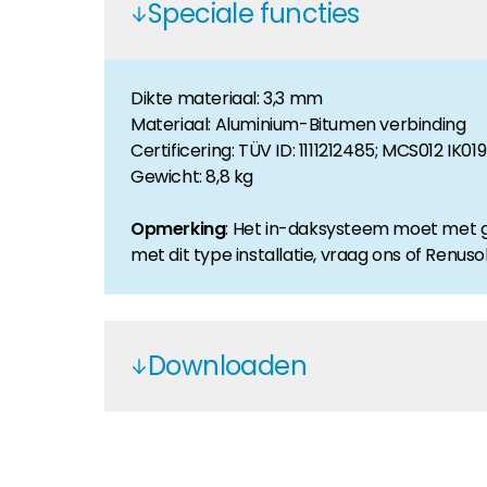
Speciale functies
Huiseigenaar
Als u op zoek bent naar belangrijke product- en br
Dikte materiaal: 3,3 mm
Materiaal: Aluminium-Bitumen verbinding
Certificering: TÜV ID: 1111212485; MCS012 IK01
Gewicht: 8,8 kg
Opmerking
: Het in-daksysteem moet met gro
met dit type installatie, vraag ons of Renusol
Downloaden
Renusol Aluminium
Renusol FS10-18, CS+, IS, VS+, MS+,