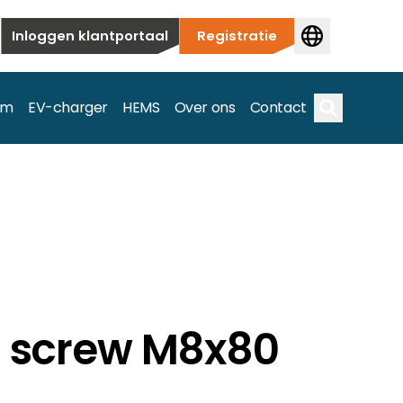
Inloggen klantportaal
Registratie
em
EV-charger
HEMS
Over ons
Contact
Zoek op
ieuwbouw tot commerciële en utiliteitstoepassingen.
e spectrum.
od screw M8x80