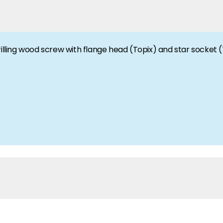
anche-informatie, dan vindt u die hier.
drilling wood screw with flange head (Topix) and star socke