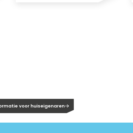
gen?
eigenaar?
formatie voor huiseigenaren