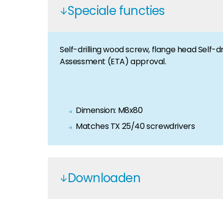
Speciale functies
Huiseigenaar
Als u op zoek bent naar belangrijke product- en br
Self-drilling wood screw, flange head Self-
Assessment (ETA) approval.
Dimension: M8x80
Matches TX 25/40 screwdrivers
Downloaden
K2 Systems - EN