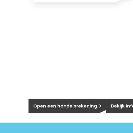
Nieuw bij Se
Nog geen klant bij Segen?
Bent u huis
Open een handelsrekening
Bekijk in