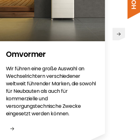
PV
Omvormer
Sie h
Sola
Wir führen eine große Auswahl an
monti
Wechselrichtern verschiedener
Flac
weltweit führender Marken, die sowohl
für e
für Neubauten als auch für
kommerzielle und
versorgungstechnische Zwecke
eingesetzt werden können.