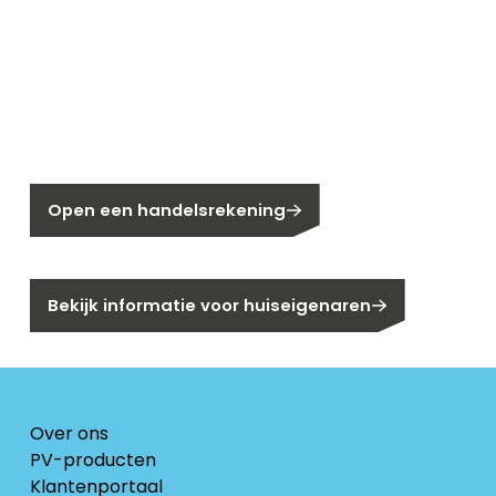
Nieuw bij Segen?
Nog geen klant bij Segen?
Open een handelsrekening
Bent u huiseigenaar?
Bekijk informatie voor huiseigenaren
Over ons
PV-producten
Klantenportaal