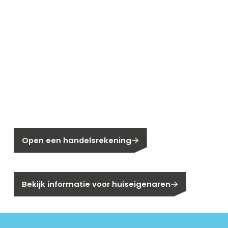
Nieuw bij Segen?
Nog geen klant bij Segen?
Open een handelsrekening
Bent u huiseigenaar?
Bekijk informatie voor huiseigenaren