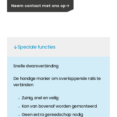
Neem contact met ons op
Carrière
Ben je op zoek naar een baan in de
hernieuwbare energiesector? Dan ben je hier
aan het juiste adres!
Huiseigenaar
Als u op zoek bent naar belangrijke product-
Speciale functies
en branche-informatie, dan vindt u die hier.
Snelle dwarsverbinding
De handige manier om overlappende rails te
verbinden
Zuinig, snel en veilig
Kan van bovenaf worden gemonteerd
Geen extra gereedschap nodig