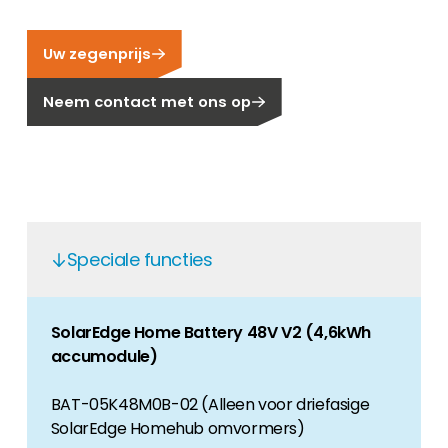
Carrière
Ben je op zoek naar een baan in de
Uw zegenprijs
hernieuwbare energiesector? Dan ben je hier
aan het juiste adres!
Neem contact met ons op
Huiseigenaar
Als u op zoek bent naar belangrijke product-
en branche-informatie, dan vindt u die hier.
Speciale functies
SolarEdge Home Battery 48V V2
(4,6kWh
accumodule)
BAT-05K48M0B-02 (Alleen voor driefasige
SolarEdge Homehub omvormers)