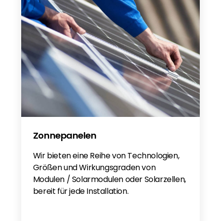
Home Battery (Distributors guide)
SolarEdge LV Home Battery 4.6kWh EN
Accessory configurations SolarEdge
Home Battery Eng
Home Battery 48V Guide
QIG 48V Home Battery
SolarEdge Home Battery 48V
SolarEdge Home Battery 48V
SolarEdge Home Battery 48V
SolarEdge Home Battery 48V (5.5%
Zonnepanelen
higher capacity with 3PH RWB)
Wir bieten eine Reihe von Technologien,
Größen und Wirkungsgraden von
Modulen / Solarmodulen oder Solarzellen,
bereit für jede Installation.