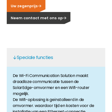
Uw zegenprijs
Carrière
Ben je op zoek naar een baan in de
Neem contact met ons op
hernieuwbare energiesector? Dan ben je hier
aan het juiste adres!
Huiseigenaar
Als u op zoek bent naar belangrijke product-
en branche-informatie, dan vindt u die hier.
Speciale functies
De Wi-Fi Communication Solution maakt
draadloze communicatie tussen de
SolarEdge-omvormer en een Wifi-router
mogelijk.
De Wifi-oplossing is geïnstalleerd in de
omvormer. waardoor tijd en kosten voor de
installatie van een Ethernet-connectie