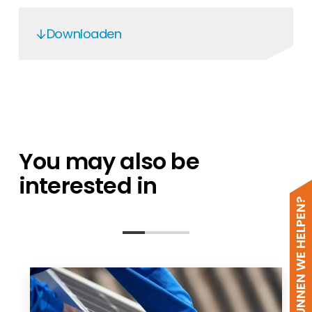
Downloaden
SE ZigBee WiFi Antenna
SE ZigBee WiFi Antenna
Solar Edge May 2020
SolarEdge Limited Warranty (Dec 2023)
You may also be
interested in
HOE KUNNEN WE HELPEN?