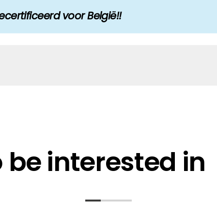
ertificeerd voor België!!
n UK
be interested in
N