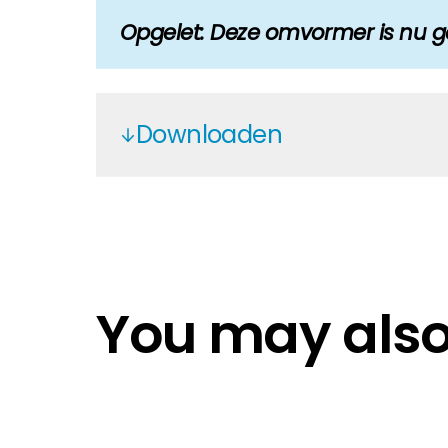
Opgelet: Deze omvormer is nu gec
Downloaden
Solis 3PH LV Hybrid - EN
Solis Warranty Europe 2025 EN No
Solis Winter Hybrid guide DE 2024
Solis 3PH LV Hybrid - DE
You may also 
Solis 3PH LV Hybrid - NL
Solis 3PH LV Hybrid - PL
Solis S6-EH3P(8-15)K-NV-YD-L - E
Solis S6-EH3P(8-15)K-NV-YD-L