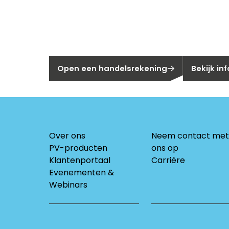
Nog geen klant bij Segen?
Bent u huis
Open een handelsrekening
Bekijk in
Over ons
Neem contact met
PV-producten
ons op
Klantenportaal
Carrière
Evenementen &
Webinars