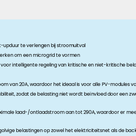
anche-informatie, dan vindt u die hier.
upduur te verlengen bij stroomuitval
rken om een microgrid te vormen
r intelligente regeling van kritische en niet-kritische bel
m van 20A, waardoor het ideaal is voor alle PV-modules v
iliteit, zodat de belasting niet wordt beïnvloed door een zw
aximale laad-/ontlaadstroom aan tot 290A, waardoor er mee
lvige belastingen op zowel het elektriciteitsnet als de ba