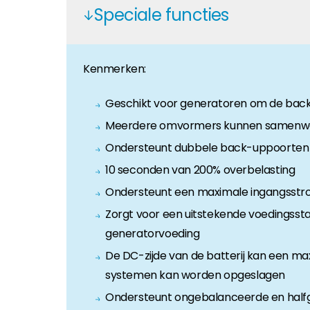
Speciale functies
Huiseigenaar
Als u op zoek bent naar belangrijke product- en br
Kenmerken:
Geschikt voor generatoren om de back-
Meerdere omvormers kunnen samenwe
Ondersteunt dubbele back-uppoorten voo
10 seconden van 200% overbelasting
Ondersteunt een maximale ingangsstroo
Zorgt voor een uitstekende voedingsstab
generatorvoeding
De DC-zijde van de batterij kan een m
systemen kan worden opgeslagen
Ondersteunt ongebalanceerde en halfgo