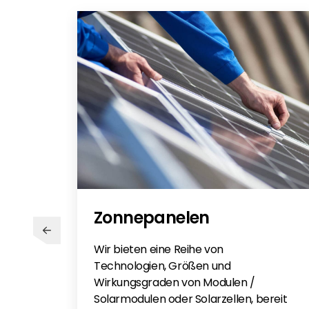
Battery Compatibility Solis S6-E
Solis S6-EH3P(8-15)K-NV-YD-L
Poland Solis S6-EH3P(8-15)K-NV-
Europa 2023 - DE
Solis Warranty Europe 2025 UK on
Solis Datalogger Guide
Zonnepanelen
Wir bieten eine Reihe von
Technologien, Größen und
Wirkungsgraden von Modulen /
Solarmodulen oder Solarzellen, bereit