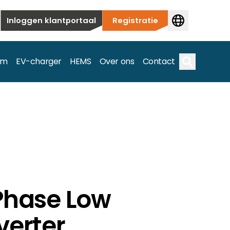
Inloggen klantportaal
Registratie
em
EV-charger
HEMS
Over ons
Contact
Zoek op
ieuwbouw tot commerciële en utiliteitstoepassingen.
e spectrum.
 Phase Low
verter