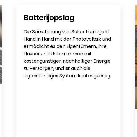
H3P(8-15)K-NV-YD-L
Batterijopslag
YD-L
Die Speicherung von Solarstrom geht
ly
Hand in Hand mit der Photovoltaik und
ermöglicht es den Eigentümern, ihre
Häuser und Unternehmen mit
kostengünstiger, nachhaltiger Energie
zu versorgen, und ist auch als
eigenständiges System kostengünstig.