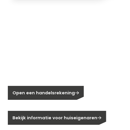
Nieuw bij Segen?
Nog geen klant bij Segen?
Open een handelsrekening
Bent u huiseigenaar?
Bekijk informatie voor huiseigenaren