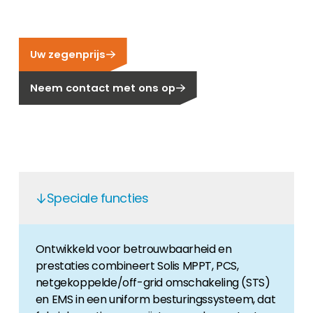
Carrière
Ben je op zoek naar een baan in de
hernieuwbare energiesector? Dan ben je hier
Uw zegenprijs
aan het juiste adres!
Neem contact met ons op
Huiseigenaar
Als u op zoek bent naar belangrijke product-
en branche-informatie, dan vindt u die hier.
Speciale functies
Ontwikkeld voor betrouwbaarheid en
prestaties combineert Solis MPPT, PCS,
netgekoppelde/off-grid omschakeling (STS)
en EMS in een uniform besturingssysteem, dat