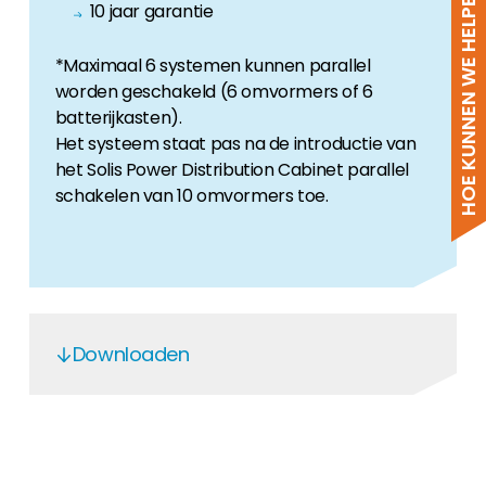
HOE KUNNEN WE HELPEN?
10 jaar garantie
*Maximaal 6 systemen kunnen parallel
worden geschakeld (6 omvormers of 6
batterijkasten).
Het systeem staat pas na de introductie van
het Solis Power Distribution Cabinet parallel
schakelen van 10 omvormers toe.
Downloaden
NRS-2024 Solis S6-EH3P (80-125)K-NV-
YD-H NRS097-2-1