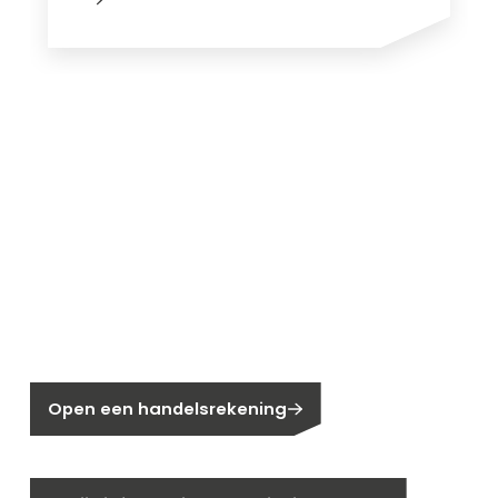
Nieuw bij Segen?
Nog geen klant bij Segen?
Open een handelsrekening
Bent u huiseigenaar?