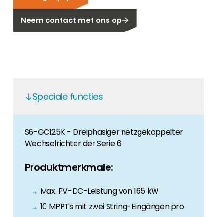
Carrière
Neem contact met ons op
Ben je op zoek naar een baan in de
hernieuwbare energiesector? Dan ben je hier
aan het juiste adres!
Huiseigenaar
Als u op zoek bent naar belangrijke product-
en branche-informatie, dan vindt u die hier.
Speciale functies
S6-GC125K - Dreiphasiger netzgekoppelter
Wechselrichter der Serie 6
Produktmerkmale:
Max. PV-DC-Leistung von 165 kW
10 MPPTs mit zwei String-Eingängen pro