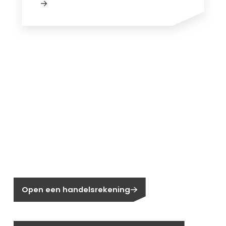
Nieuw bij Segen?
Nog geen klant bij Segen?
Open een handelsrekening
Bent u huiseigenaar?