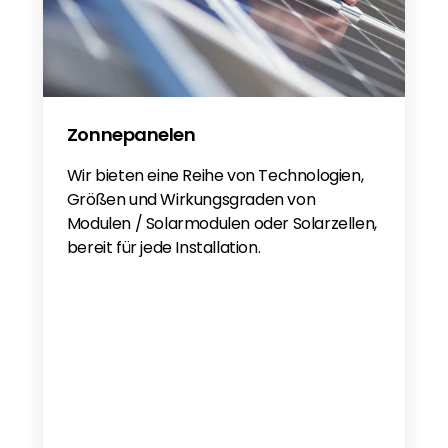
Solis EverCore 100-261kWh EN
Solis S6 EH3P(29.9-60)K-H-21A - DE
Solis S6 EH3P (29.9-60)K-H-21A - EN
Zonnepanelen
Wir bieten eine Reihe von Technologien,
Größen und Wirkungsgraden von
Modulen / Solarmodulen oder Solarzellen,
bereit für jede Installation.