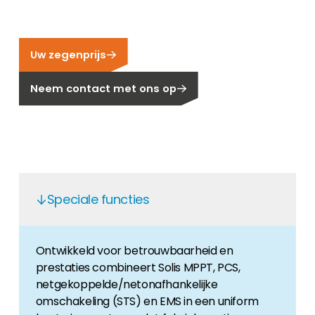
Carrière
Ben je op zoek naar een baan in de
hernieuwbare energiesector? Dan ben je hier
Uw zegenprijs
aan het juiste adres!
Neem contact met ons op
Huiseigenaar
Als u op zoek bent naar belangrijke product-
en branche-informatie, dan vindt u die hier.
Speciale functies
Ontwikkeld voor betrouwbaarheid en
prestaties combineert Solis MPPT, PCS,
netgekoppelde/netonafhankelijke
omschakeling (STS) en EMS in een uniform